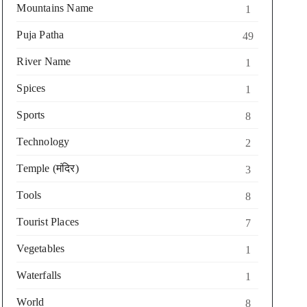
Mountains Name
1
Puja Patha
49
River Name
1
Spices
1
Sports
8
Technology
2
Temple (मंदिर)
3
Tools
8
Tourist Places
7
Vegetables
1
Waterfalls
1
World
8