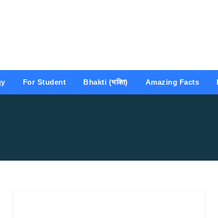
gy
For Student
Bhakti (भक्ति)
Amazing Facts