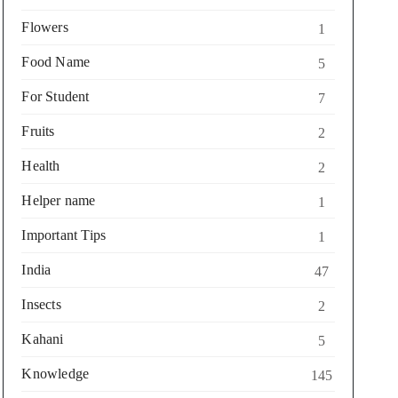
Flowers
1
Food Name
5
For Student
7
Fruits
2
Health
2
Helper name
1
Important Tips
1
India
47
Insects
2
Kahani
5
Knowledge
145