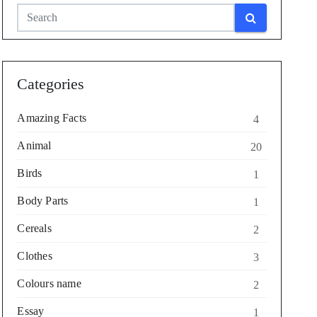
Categories
Amazing Facts
4
Animal
20
Birds
1
Body Parts
1
Cereals
2
Clothes
3
Colours name
2
Essay
1