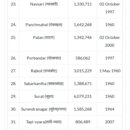
23.
Navsari (नवसारी)
1,330,711
02 October
1997
24.
Panchmahal (पंचमहल)
1,642,268
1960
25.
Patan (पाटण)
1,342,746
02 October
2000
26.
Porbandar (पोरबन्दर)
586,062
1997
27.
Rajkot (राजकोट)
3,015,229
1 May 1960
28.
Sabarkantha (साबरकांठा)
1,388,671
1960
29.
Surat (सूरत)
6,079,231
1960
30.
Surendranagar (सुरेन्द्रनगर)
1,585,268
1964
31.
Tapi-vyara(तापी-व्यारा)
806,489
2007