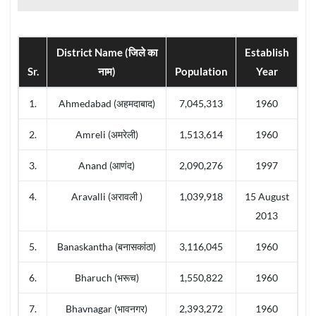
District Name (जिले का
Establish
Sr.
नाम)
Population
Year
1.
Ahmedabad (अहमदाबाद)
7,045,313
1960
2.
Amreli (अमरेली)
1,513,614
1960
3.
Anand (आणंद)
2,090,276
1997
4.
Aravalli (अरावली )
1,039,918
15 August
2013
5.
Banaskantha (बनासकांठा)
3,116,045
1960
6.
Bharuch (भरूच)
1,550,822
1960
7.
Bhavnagar (भावनगर)
2,393,272
1960