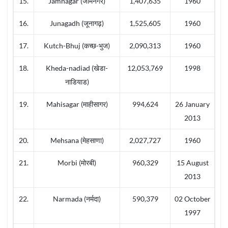
15.
Jamnagar (जामनगर)
1,407,635
1960
16.
Junagadh (जूनागढ़)
1,525,605
1960
17.
Kutch-Bhuj (कच्छ-भुज)
2,090,313
1960
18.
Kheda-nadiad (खेडा-
12,053,769
1998
नाडियाड)
19.
Mahisagar (माहीसागर)
994,624
26 January
2013
20.
Mehsana (मेहसाणा)
2,027,727
1960
21.
Morbi (मोरबी)
960,329
15 August
2013
22.
Narmada (नर्मदा)
590,379
02 October
1997