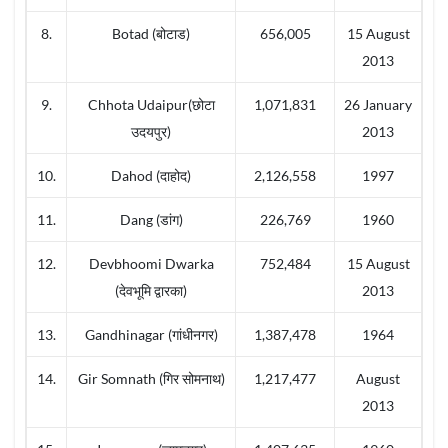
8.
Botad (बोटाड)
656,005
15 August
2013
9.
Chhota Udaipur(छोटा
1,071,831
26 January
उदयपुर)
2013
10.
Dahod (दाहोद)
2,126,558
1997
11.
Dang (डांग)
226,769
1960
12.
Devbhoomi Dwarka
752,484
15 August
(देवभूमि द्वारका)
2013
13.
Gandhinagar (गांधीनगर)
1,387,478
1964
14.
Gir Somnath (गिर सोमनाथ)
1,217,477
August
2013