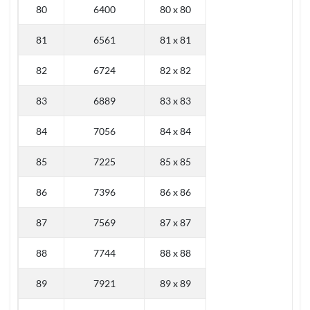
80
6400
80 x 80
81
6561
81 x 81
82
6724
82 x 82
83
6889
83 x 83
84
7056
84 x 84
85
7225
85 x 85
86
7396
86 x 86
87
7569
87 x 87
88
7744
88 x 88
89
7921
89 x 89