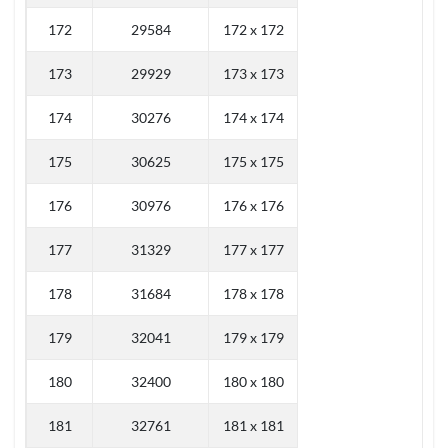
172
29584
172 x 172
173
29929
173 x 173
174
30276
174 x 174
175
30625
175 x 175
176
30976
176 x 176
177
31329
177 x 177
178
31684
178 x 178
179
32041
179 x 179
180
32400
180 x 180
181
32761
181 x 181