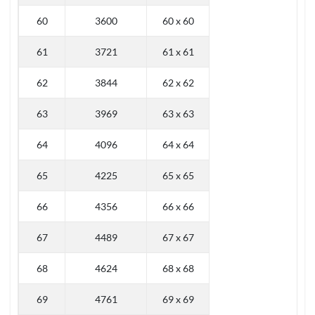
60
3600
60 x 60
61
3721
61 x 61
62
3844
62 x 62
63
3969
63 x 63
64
4096
64 x 64
65
4225
65 x 65
66
4356
66 x 66
67
4489
67 x 67
68
4624
68 x 68
69
4761
69 x 69