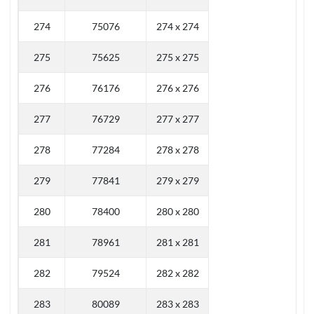
274
75076
274 x 274
275
75625
275 x 275
276
76176
276 x 276
277
76729
277 x 277
278
77284
278 x 278
279
77841
279 x 279
280
78400
280 x 280
281
78961
281 x 281
282
79524
282 x 282
283
80089
283 x 283