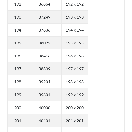
192
36864
192 x 192
193
37249
193 x 193
194
37636
194 x 194
195
38025
195 x 195
196
38416
196 x 196
197
38809
197 x 197
198
39204
198 x 198
199
39601
199 x 199
200
40000
200 x 200
201
40401
201 x 201