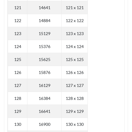
121
14641
121 x 121
122
14884
122 x 122
123
15129
123 x 123
124
15376
124 x 124
125
15625
125 x 125
126
15876
126 x 126
127
16129
127 x 127
128
16384
128 x 128
129
16641
129 x 129
130
16900
130 x 130