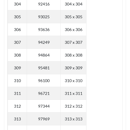
304
92416
304 x 304
305
93025
305 x 305
306
93636
306 x 306
307
94249
307 x 307
308
94864
308 x 308
309
95481
309 x 309
310
96100
310 x 310
311
96721
311 x 311
312
97344
312 x 312
313
97969
313 x 313