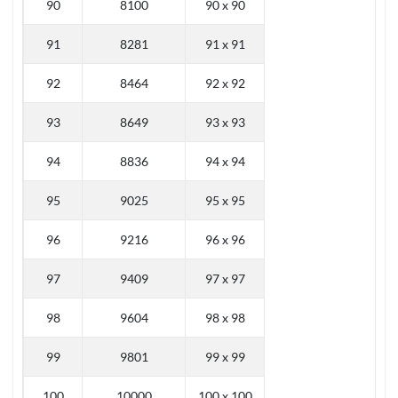
90
8100
90 x 90
91
8281
91 x 91
92
8464
92 x 92
93
8649
93 x 93
94
8836
94 x 94
95
9025
95 x 95
96
9216
96 x 96
97
9409
97 x 97
98
9604
98 x 98
99
9801
99 x 99
100
10000
100 x 100