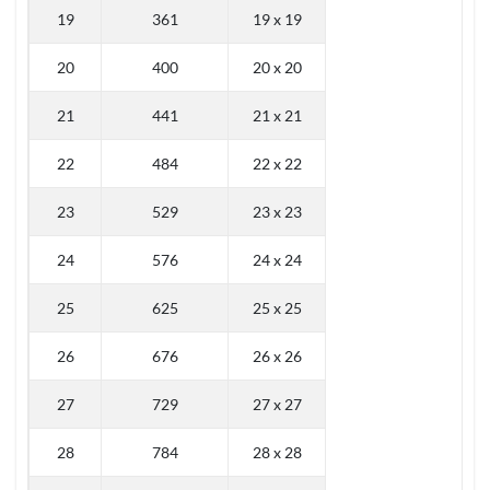
19
361
19 x 19
20
400
20 x 20
21
441
21 x 21
22
484
22 x 22
23
529
23 x 23
24
576
24 x 24
25
625
25 x 25
26
676
26 x 26
27
729
27 x 27
28
784
28 x 28