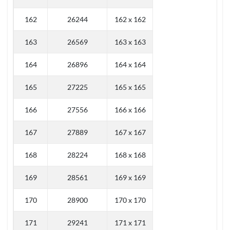
162
26244
162 x 162
163
26569
163 x 163
164
26896
164 x 164
165
27225
165 x 165
166
27556
166 x 166
167
27889
167 x 167
168
28224
168 x 168
169
28561
169 x 169
170
28900
170 x 170
171
29241
171 x 171