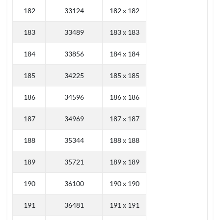
182
33124
182 x 182
183
33489
183 x 183
184
33856
184 x 184
185
34225
185 x 185
186
34596
186 x 186
187
34969
187 x 187
188
35344
188 x 188
189
35721
189 x 189
190
36100
190 x 190
191
36481
191 x 191