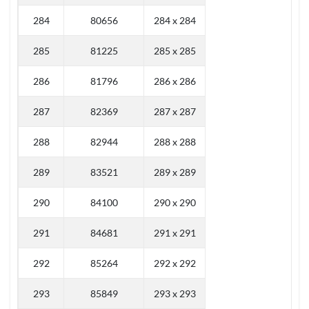
284
80656
284 x 284
285
81225
285 x 285
286
81796
286 x 286
287
82369
287 x 287
288
82944
288 x 288
289
83521
289 x 289
290
84100
290 x 290
291
84681
291 x 291
292
85264
292 x 292
293
85849
293 x 293