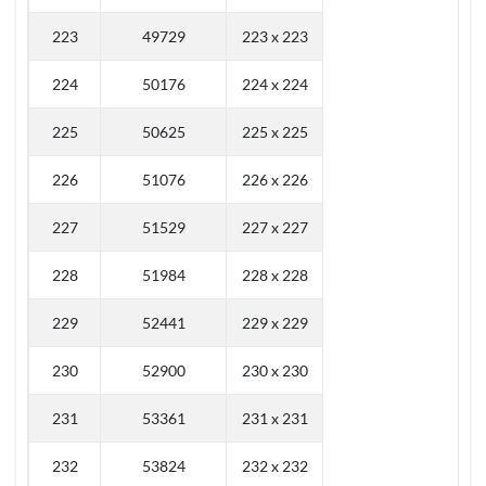
223
49729
223 x 223
224
50176
224 x 224
225
50625
225 x 225
226
51076
226 x 226
227
51529
227 x 227
228
51984
228 x 228
229
52441
229 x 229
230
52900
230 x 230
231
53361
231 x 231
232
53824
232 x 232