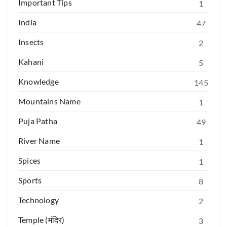
Important Tips
1
India
47
Insects
2
Kahani
5
Knowledge
145
Mountains Name
1
Puja Patha
49
River Name
1
Spices
1
Sports
8
Technology
2
Temple (मंदिर)
3