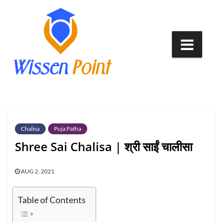
Skip
to
content
Chalisa
Puja Patha
Shree Sai Chalisa | श्री साईं चालीसा
AUG 2, 2021
Table of Contents