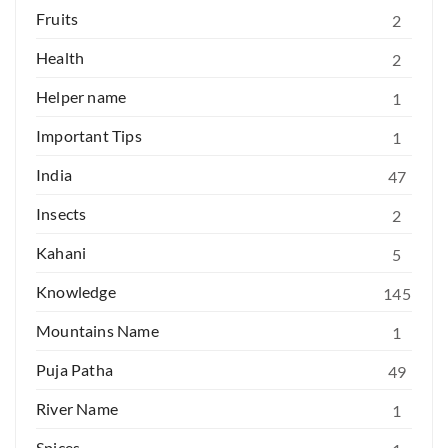
Fruits
2
Health
2
Helper name
1
Important Tips
1
India
47
Insects
2
Kahani
5
Knowledge
145
Mountains Name
1
Puja Patha
49
River Name
1
Spices