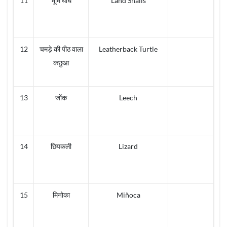
11
भूमि घोंघे
Land Snails
12
चमड़े की पीठ वाला
Leatherback Turtle
कछुआ
13
जोंक
Leech
14
छिपकली
Lizard
15
मिनोका
Miñoca