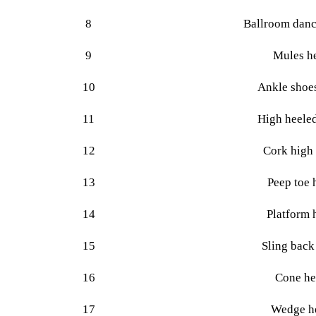
8
Ballroom danc
9
Mules h
10
Ankle shoes
11
High heeled
12
Cork high 
13
Peep toe 
14
Platform 
15
Sling back
16
Cone he
17
Wedge h