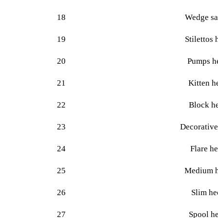
18
Wedge sa
19
Stilettos 
20
Pumps h
21
Kitten h
22
Block he
23
Decorative
24
Flare he
25
Medium h
26
Slim he
27
Spool he