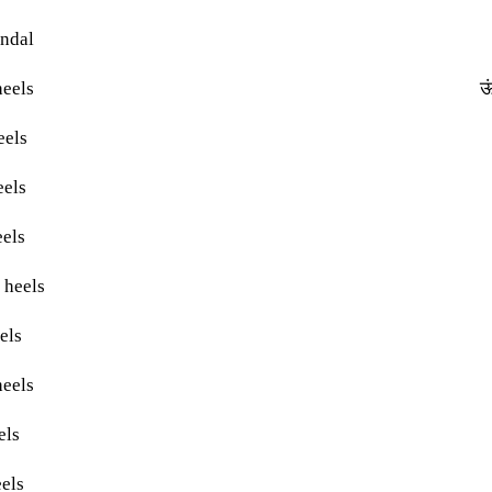
ndal
heels
ऊ
eels
eels
els
 heels
els
eels
els
els