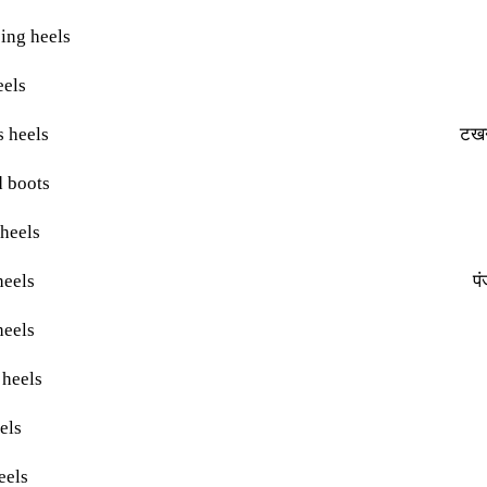
ing heels
eels
 heels
टखन
 boots
heels
heels
पं
heels
 heels
els
eels