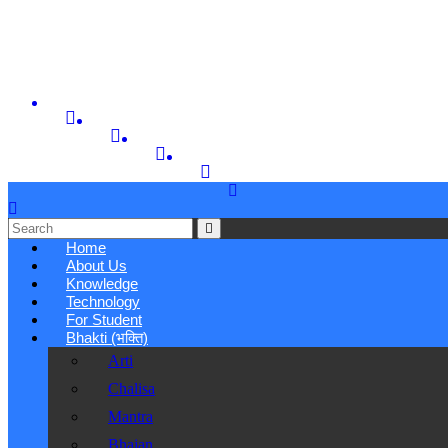
Home
About Us
Knowledge
Technology
For Student
Bhakti (भक्ति)
Arti
Chalisa
Mantra
Bhajan