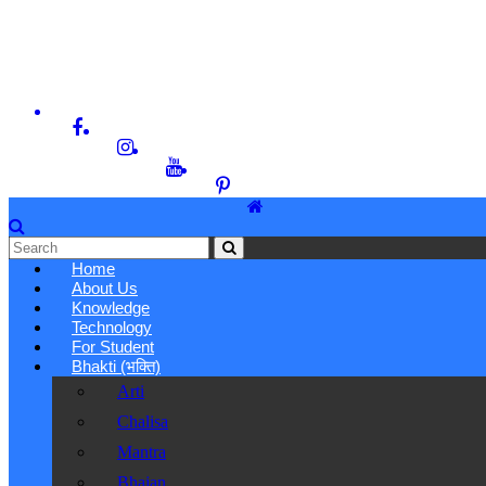
Home
About Us
Knowledge
Technology
For Student
Bhakti (भक्ति)
Arti
Chalisa
Mantra
Bhajan