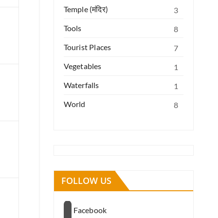
Temple (मंदिर)
3
Tools
8
Tourist Places
7
Vegetables
1
Waterfalls
1
World
8
FOLLOW US
Facebook