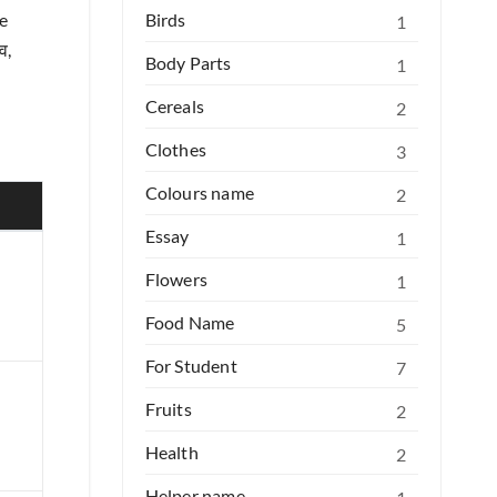
ve
Birds
1
व,
Body Parts
1
Cereals
2
Clothes
3
Colours name
2
Essay
1
Flowers
1
Food Name
5
For Student
7
Fruits
2
Health
2
Helper name