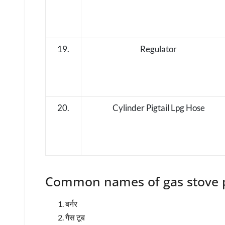
19.
Regulator
20.
Cylinder Pigtail Lpg Hose
Common names of gas stove p
बर्नर
गैस टूब