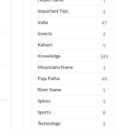
1
Important Tips
1
India
47
Insects
2
Kahani
5
Knowledge
145
Mountains Name
1
Puja Patha
49
River Name
1
Spices
1
Sports
8
Technology
2