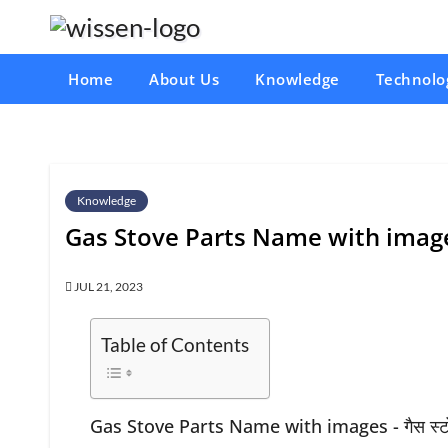
Skip
to
content
Home
About Us
Knowledge
Technolo
Knowledge
Gas Stove Parts Name with images – ग
JUL 21, 2023
Table of Contents
Gas Stove Parts Name with images - गैस स्टोव क