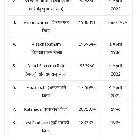
2.
Parvathipuram Manyam
925340
4 April
(पार्वतीपुरमु मान्या जिला)
2022
3.
Vizianagaram (विजयनगरम
1930811
1 June 1979
जिला)
4.
Visakhapatnam
1959544
1 April
(विशाखापत्तनम जिला)
1936
5.
Alluri Sitarama Raju
953960
4 April
(अल्लूरी सीताराम राजू जिला)
2022
6.
Anakapalli (अनकापल्ली
1726998
4 April
जिला)
2022
7.
Kakinada (काकीनाडा जिला)
2092374
1946
8.
East Godavari (पूर्वी गोदावरी
1832332
1925
जिला)