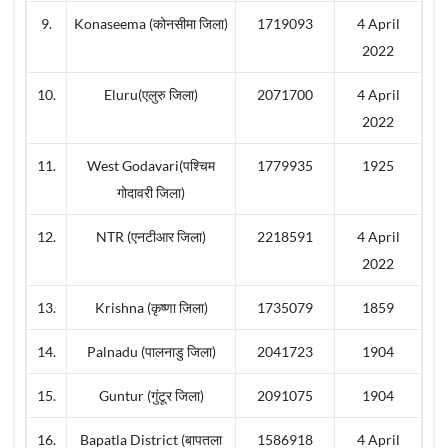
9.
Konaseema (कोनसीमा जिला)
1719093
4 April
2022
10.
Eluru(एलुरु जिला)
2071700
4 April
2022
11.
West Godavari(पश्चिम
1779935
1925
गोदावरी जिला)
12.
NTR (एनटीआर जिला)
2218591
4 April
2022
13.
Krishna (कृष्णा जिला)
1735079
1859
14.
Palnadu (पालनाडु जिला)
2041723
1904
15.
Guntur (गुंटूर जिला)
2091075
1904
16.
Bapatla District (बापतला
1586918
4 April