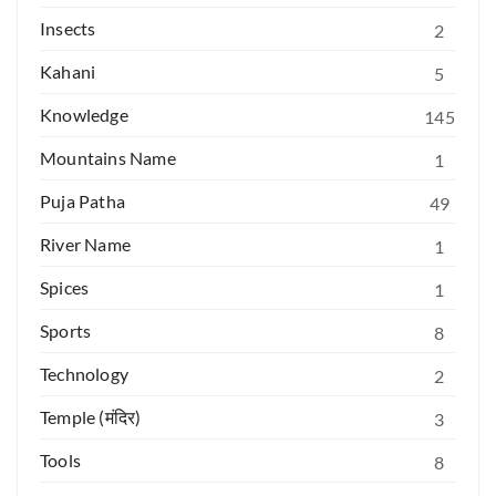
Insects
2
Kahani
5
Knowledge
145
Mountains Name
1
Puja Patha
49
River Name
1
Spices
1
Sports
8
Technology
2
Temple (मंदिर)
3
Tools
8