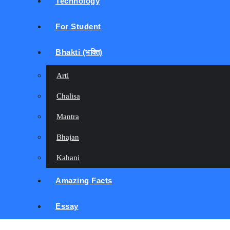
Technology
For Student
Bhakti (भक्ति)
Arti
Chalisa
Mantra
Bhajan
Kahani
Amazing Facts
Essay