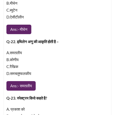
B.मीथेन
C.ब्युटेन
D.ऐसीटीलीन
Ans:- मीथेन
Q-22. इथिलेन अणु की आकृति होती है –
A.समतलीय
B.कोणीय
C.रैखिक
D.समचतुष्फलकीय
Ans:- समतलीय
Q-23. स्पेक्ट्रम किसे कहते है?
A. प्रकाश को