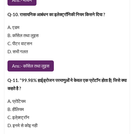
Q-10. रासायनिक आबंधन का इलेक्ट्रॉनिकी नियम किसने दिया ?
A. एडम
B. काॅसेल तथा लुइस
C. पीटर वाटसन
D. सभी गलत
Ans:- काॅसेल तथा लुइस
Q-11. “99.98% हाई्ड्रोजन परमाणुओं मे केवल एक प्रोटॉन होता है| जिसे क्या
कहते है ?
A. प्रोटियम
B. हीलियम
C. इले्क्त्ट्रॉन
D. इनमे से कोइ नही