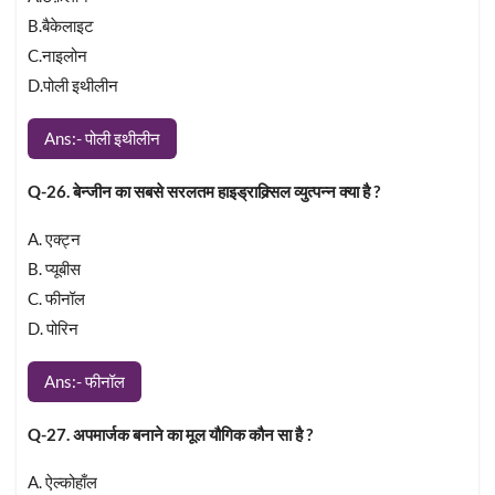
B.बैकेलाइट
C.नाइलोन
D.पोली इथीलीन
Ans:- पोली इथीलीन
Q-26. बेन्जीन का सबसे सरलतम हाइड्राक्र्सिल व्युत्पन्न क्या है ?
A. एक्ट्न
B. प्यूबीस
C. फीनॉल
D. पोरिन
Ans:- फीनॉल
Q-27. अपमार्जक बनाने का मूल यौगिक कौन सा है ?
A. ऐल्कोहाँल