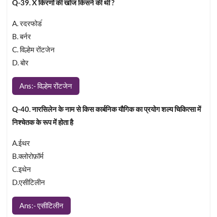
Q-39. X किरणों की खोज किसने की थी ?
A. रदरफोड॔
B. बर्नर
C. विल्हेम रोंटजेन
D. बोर
Ans:- विल्हेम रोंटजेन
Q-40. नारसिलेन के नाम से किस कार्बनिक यौगिक का प्रयोग शल्य चिकित्सा में
निश्चेतक के रूप में होता है
A.ईथर
B.क्लोरोफ़ॉर्म
C.इथेन
D.एसीटिलीन
Ans:- एसीटिलीन