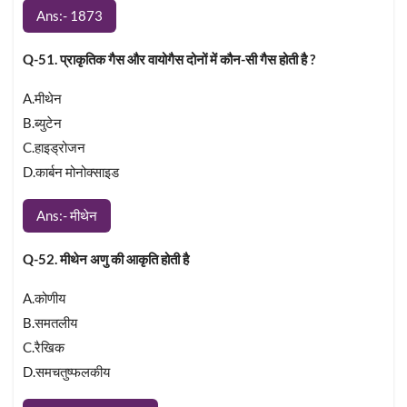
Ans:- 1873
Q-51. प्राकृतिक गैस और वायोगैस दोनों में कौन-सी गैस होती है ?
A.मीथेन
B.ब्युटेन
C.हाइड्रोजन
D.कार्बन मोनोक्साइड
Ans:- मीथेन
Q-52. मीथेन अणु की आकृति होती है
A.कोणीय
B.समतलीय
C.रैखिक
D.समचतुष्फलकीय