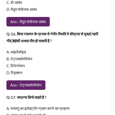
C. दो-आबंध
D. वैधुत संयोजक आबंध
Ans:- वैधुत संयोजक आबंध
Q-16. किस रसायन के प्रभाव से ग॑भीर स्थिति मे शीघ्रता से मूच्छा॔,गहरी
नीदं,बेहोशी अथवा मौत हो सकती है ?
A. थाइलेकोइड
B. टेट्राक्लोरोमेथेन
C. रिजेनरेशन
D. रिड्क्शन
Ans:- टेट्राक्लोरोमेथेन
Q-17. समभ्र्न्स किसे कहते है ?
A. परमाणु का इलेक्ट्रॉन ग्रहण करने का प्रक्रम