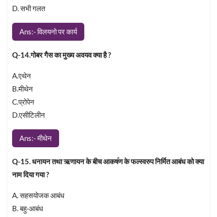
D. सभी गलत
Ans:- विलयनो पर कार्य
Q-14.गोबर गैस का मुख्य अवयव क्या है ?
A.एथेन
B.मीथेन
C.प्रोपेन
D.एसीटिलीन
Ans:- मीथेन
Q-15. धनायन तथा ऋणायन के बीच आकष॔ण के फल्स्वरुप निर्मित आबंध को क्या
नाम दिया गया ?
A. सहसयोजक आबंध
B. बहु-आबंध